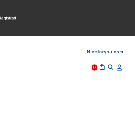
egistrati
Niceforyou.com
0