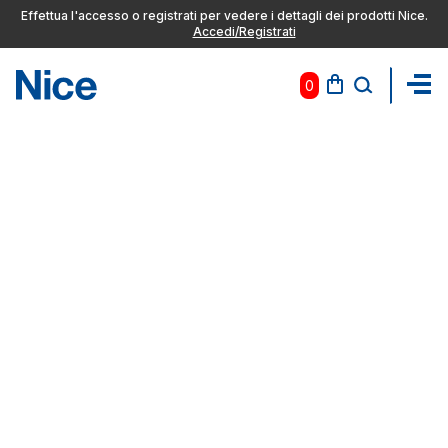
Effettua l'accesso o registrati per vedere i dettagli dei prodotti Nice.
Accedi/Registrati
0
Pas